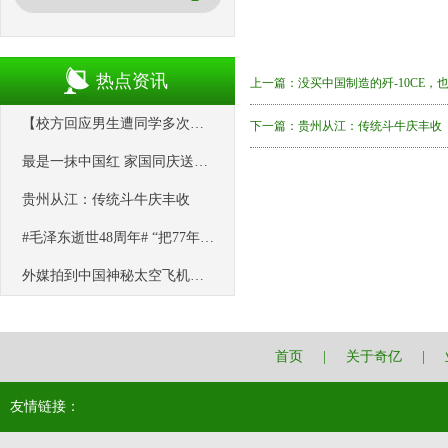
热点资讯
上一篇：
没买中国制造的歼-10CE，
【校方回应男生遭同学多次用板凳砸头】 9月27日，河南鹤壁。多条视频
下一篇：
贵州从江：传统斗牛庆丰收
最是一抹中国红 家国同庆送祝福
贵州从江：传统斗牛庆丰收
#毛泽东逝世48周年# “把77年都只生活在农村的奶奶带到北京看一眼
外媒拍到中国神秘太空飞机飞过欧洲？胡说，那分明是“UFO”！
首页
|
关于奇亿
|
友情链接：