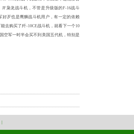
JF枭龙战斗机，不管是升级版的F-16战斗
军好歹也是鹰狮战斗机用户，有一定的依赖
去购买了歼-10CE战斗机，就看下一个10
竟泰国空军一时半会买不到美国五代机，特别是
|