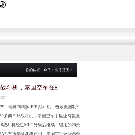
你的位置：
奇亿
>
业务范围
>
16战斗机，泰国空军在8
227
布，瑞典制鹰狮-E/F 战斗机，击败美国制F-
50多架F-16战斗机，泰国空军手里还有数量
-16战斗机经过MLU升级后继续，留用的20余
本和JAS-39鹰狮战斗机通用，泰国空军还能凑合