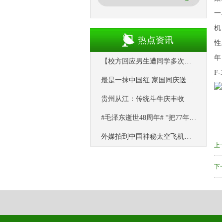
一
机
热点资讯
性
年
【校方回应男生遭同学多次用板凳砸头】 9月27日，河南鹤壁。多条视频
F
最是一抹中国红 家国同庆送祝福
贵州从江：传统斗牛庆丰收
#毛泽东逝世48周年# “把77年都只生活在农村的奶奶带到北京看一眼
外媒拍到中国神秘太空飞机飞过欧洲？胡说，那分明是“UFO”！
上
下