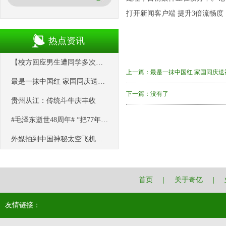
打开新闻客户端 提升3倍流畅度
热点资讯
【校方回应男生遭同学多次用板凳砸头】 9月27日，河南鹤壁。多条视频
上一篇：
最是一抹中国红 家国同庆送
最是一抹中国红 家国同庆送祝福
下一篇：没有了
贵州从江：传统斗牛庆丰收
#毛泽东逝世48周年# “把77年都只生活在农村的奶奶带到北京看一眼
外媒拍到中国神秘太空飞机飞过欧洲？胡说，那分明是“UFO”！
首页
|
关于奇亿
|
友情链接：