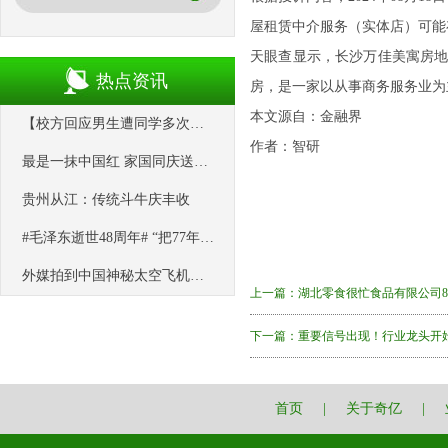
屋租赁中介服务（实体店）可能
天眼查显示，长沙万佳美寓房地产
热点资讯
房，是一家以从事商务服务业为
本文源自：金融界
【校方回应男生遭同学多次用板凳砸头】 9月27日，河南鹤壁。多条视频
作者：智研
最是一抹中国红 家国同庆送祝福
贵州从江：传统斗牛庆丰收
#毛泽东逝世48周年# “把77年都只生活在农村的奶奶带到北京看一眼
外媒拍到中国神秘太空飞机飞过欧洲？胡说，那分明是“UFO”！
上一篇：
湖北零食很忙食品有限公司8月
下一篇：
重要信号出现！行业龙头开
首页
|
关于奇亿
|