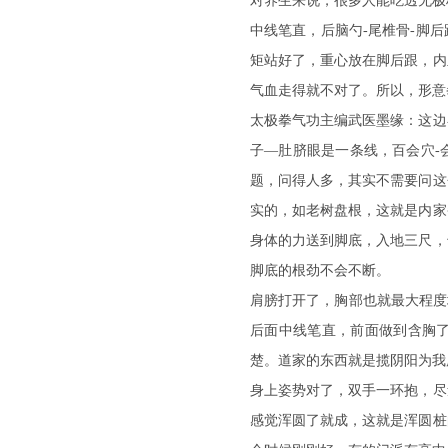
对养生来说，很多人能吃透无极
中线笔直，后脑勺-尾椎骨-脚
矩站好了，重心放在脚后跟，内
气血走得就不对了。所以，形意
太极拳气功主编武医墨缘：这边
子—肚脐眼是一条线，百会穴-
题，问得人多，其实不需要问这
实的，如老树盘根，这就是内家
身体的力送到脚底，入地三尺，
脚底的根劲不会不断。
肩膀打开了，胸部也就最大程度
后面中线笔直，前面做到含胸
楚。道家的东西就是揽阴阳为我
身上姿势对了，双手一环抱，尽
感觉浑圆了就成，这就是浑圆桩