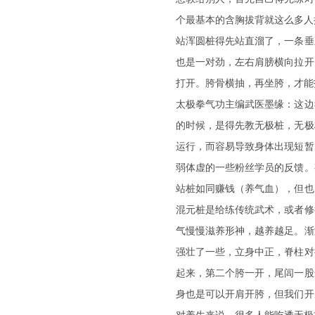
个最基本的含胸拔背就这么多人
站浑圆桩得先站直溜了，一条垂
也是一对劲，左右肩膀横向拉开
打开。胯骨横抽，再坐胯，才能
太极拳气功主编武医墨缘：这边
的时候，是得先教无极桩，无极
运行，而容易导致身体出现短暂
弱体虚的一些粉丝学员的反馈。
站桩如同赚钱（养气血），但也
混元桩是给练传统武术，或者修
气慢慢滋养形神，越养越足。渐
强壮了一些，立身中正，脊柱对
起来，第二个胯一开，尾闾一股
身也是可以开肩开胯，但我们开