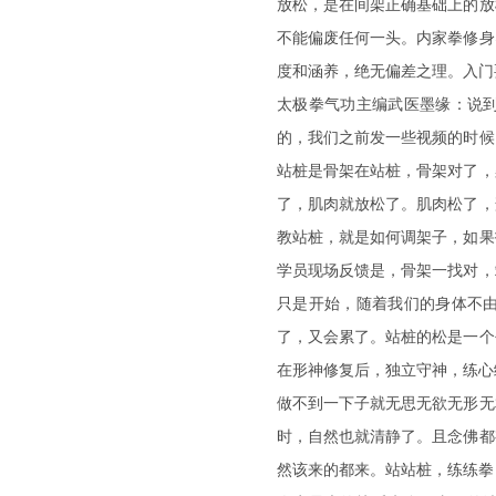
放松，是在间架正确基础上的放
不能偏废任何一头。内家拳修身
度和涵养，绝无偏差之理。入门
太极拳气功主编武医墨缘：说
的，我们之前发一些视频的时候
站桩是骨架在站桩，骨架对了，
了，肌肉就放松了。肌肉松了，
教站桩，就是如何调架子，如果
学员现场反馈是，骨架一找对，
只是开始，随着我们的身体不
了，又会累了。站桩的松是一个
在形神修复后，独立守神，练心
做不到一下子就无思无欲无形无
时，自然也就清静了。且念佛都
然该来的都来。站站桩，练练拳