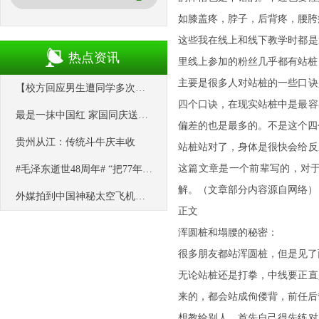
如膝盖疼，脖子，后背疼，腰胯
这些我在线上和线下教学时都是
热点资讯
里线上参加的粉丝几乎都有站桩
主要是很多人对站桩的一些口诀
【校方回应男生遭同学多次用板凳砸头】 9月27日，河南鹤壁。多条视频
四个口诀，在现实站桩中是最容
最是一抹中国红 家国同庆送祝福
偏差的也是最多的。不是这个四
贵州从江：传统斗牛庆丰收
站桩站对了，身体是很快会给反
这篇文章是一个前辈写的，对
#毛泽东逝世48周年# “把77年都只生活在农村的奶奶带到北京看一眼
解。（文章部分内容源自网络）
外媒拍到中国神秘太空飞机飞过欧洲？胡说，那分明是“UFO”！
正文
浑圆桩和塌腰的秘密：
很多朋友都站浑圆桩，但是见了
无论站桩还是打拳，中线要正直
来的，都会站成佝偻背，前任后
想教给别人，首先自己得先练对