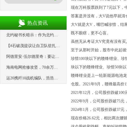
现在万科股票跌到了7元以下，
答案是并没有，大V说他早就清
热点资讯
大V就是大V，嘴巴喊珍惜，结
既不眼瞎，更不心盲。
北约秘书长暗示：作为北约国家，土耳其不应该参与中巴关于乌克兰的和平倡议
虽然无从考证大V究竟有没有买
【#石破茂提议让自卫队驻扎关岛#】据《日本经济新闻》9月29日报道，
至于从那时开始，股市中此起彼
阿德里安·伍尔德里奇：要让美国大学“再次伟大”，必须平衡这四项原则
珍惜100块以下的赣锋锂业、珍
块以下的赣锋锂业、珍惜50块以
海南电网抢修攻坚，70余万户等待电力恢复
赣锋锂业是上一轮新能源电池龙
运20携歼10战机编队，浩浩荡荡飞过埃及金字塔。这一刻，海外华人真的
仓股。2021年9月，赣锋最高价1
2021年12月，公司股价跌破1
2022年9月，公司股价跌破7
2024年1月，公司股价跌破3
现在价格26.62元，相比两次腰
这个股价和跌幅，真的叫珍惜赣