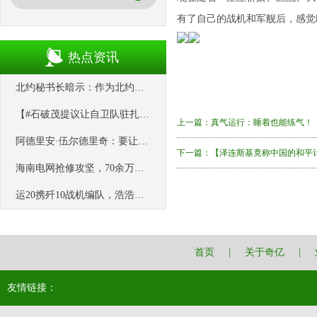
有了自己的战机和军舰后，感觉
热点资讯
北约秘书长暗示：作为北约国家，土耳其不应该参与中巴关于乌克兰的和平倡议
【#石破茂提议让自卫队驻扎关岛#】据《日本经济新闻》9月29日报道，
上一篇：
真气运行：睡着也能练气！
阿德里安·伍尔德里奇：要让美国大学“再次伟大”，必须平衡这四项原则
下一篇：
【泽连斯基竟称中国的和平计
海南电网抢修攻坚，70余万户等待电力恢复
运20携歼10战机编队，浩浩荡荡飞过埃及金字塔。这一刻，海外华人真的
首页
|
关于奇亿
|
友情链接：