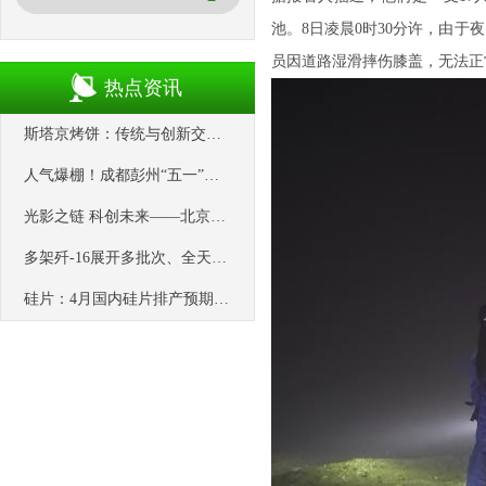
池。8日凌晨0时30分许，由
员因道路湿滑摔伤膝盖，无法正
热点资讯
斯塔京烤饼：传统与创新交织的美食新篇_衢州_美味_现代科技
人气爆棚！成都彭州“五一”假期超50家精品民宿满房
光影之链 科创未来——北京怀柔建设国际影视高地的创新密码
多架歼-16展开多批次、全天候、高强度的空中加油训练
硅片：4月国内硅片排产预期达60GW以上