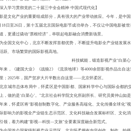
深入学习贯彻党的二十届三中全会精神·中国式现代化】
影是文化产业的重要组成部分，具有强大的产业带动效应。今年，是中国电
月18日至26日，第十五届北京国际电影节成功举办，不仅让中国电影被
道，更通过撬动“票根经济”，串联起电影融合消费新场景。
为全国文化中心，北京不断发挥首都优势，不断提升电影全产业链发展水
活跃、市场繁荣的国际影视高地。
科技赋能，锻造影视产业“白菜心
年来，《建国大业》《战狼2》《流浪地球》等4000余部影视作品出自
里；2025年，国产贺岁大片半数出自这里——北京怀柔区。
北京城市总体布局中，怀柔区是中国影都、国家科学中心与国际会都的交
上，做的是‘白菜心’。”北京社会科学院文化所副所长、研究员黄仲山如
年来，怀柔区将“影视创制数字化、产业服务高端化、文化传播全球化”视
际影响力的影视全产业链生态示范区、文化科技融合发展标杆区、文化消
引领，着力构建“影视—科技—文旅”全要素深度融合新范式。
为全国首个国家级影视产业示范区，北京怀柔拥有内容创作、制作、拍摄