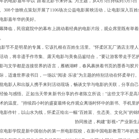
年的电影嘉年华以“跟着北影节来怀柔”为主题，从4月5日持续到5月5
、308个放映点策划开展了1106场次公益电影展映活动，让电影深入
电影嘉年华的美好。
幕降临，民宿庭院中的幕布上跳动着经典的电影片段，观众席里既有举着
。
电影节不是明星的专属，它该扎根在百姓生活里。”怀柔区瓦厂酒店主理
活动，将非遗手作市集、露天电影与美食品鉴结合，“要让游客带走手艺的
影与文学都是连接世界的语言，雁栖湖畔，春风裹挟着书页的墨香与胶片
际，适逢世界读书日，一场以“阅读·乐读”为主题的特别活动在怀柔举行
批电影人和出版人携手来到活动现场，畅谈文学与电影的关联，分享自己
经验与感悟。正如当天带来新书分享的作者陈立所说：“这些文字不是高
术的温度。”持续四小时的盛宴最终化作观众离场时怀中的新书、手机里
电影作针，以山水为线，怀柔正绘出一幅“百姓富、生态美、文化兴”的锦
协同推进，构建“影视+”产业新生
京电影学院是新中国创办的第一所电影院校，在新中国电影教育75年的