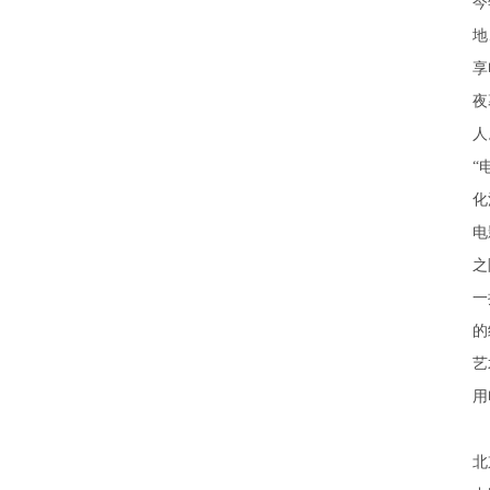
今
地
享
夜
人
“
化
电
之
一
的
艺
用
北