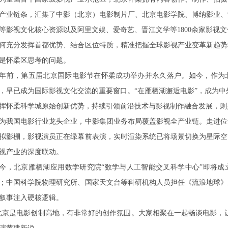
产业链条，汇集了中影（北京）电影制片厂、北京电影学院、博纳影业、
等影视文化核心资源以及阿里文娱、爱奇艺、晋江文学等1800余家影视
何充分发挥首都优势、结合区位特质，精准把握全球影视产业变革新趋势
是怀柔区思考的问题。
年前，第五届北京国际电影节在怀柔成功举办并永久落户。如今，作为
，早已成为国际影视文化交流的重要窗口。“在雁栖湖邂逅电影”，成为
挥怀柔科学城原始创新优势，持续引领前沿技术与影视制作融合发展，则
为我国电影行业龙头企业，中影集团业务布局覆盖影视全产业链。走进位
拟影棚，影视演员正在绿幕前表演，实时渲染系统已将场景切换为星际空
视产业的深度联动。
今，北京雁栖湖应用数学研究院“数学与人工智能交叉科学中心”即将成
；中国科学院物理研究所、国家天文台等科研机构人员担任《流浪地球》
叙事注入硬核逻辑。
北京是电影创制高地，有非常好的创作氛围。大家相聚在一起畅谈电影，