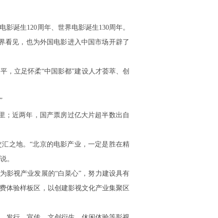
影诞生120周年、世界电影诞生130周年。
世界看见，也为外国电影进入中国市场开辟了
平，立足怀柔“中国影都”建设人才荟萃、创
”
这里；近两年，国产票房过亿大片超半数出自
汇之地。“北京的电影产业，一定是胜在精
是说。
为影视产业发展的“白菜心”，努力建设具有
费体验样板区，以创建影视文化产业集聚区
、发行、宣传、文创衍生、休闲体验等影视