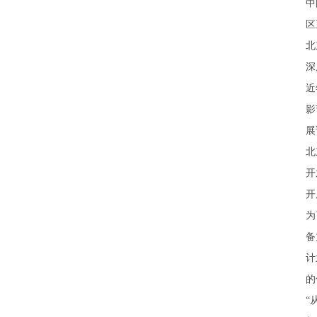
中
区
北
深
近
影
展
北
开
开
为
备
计
的
“