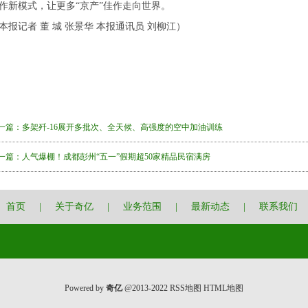
作新模式，让更多“京产”佳作走向世界。
本报记者 董 城 张景华 本报通讯员 刘柳江）
一篇：
多架歼-16展开多批次、全天候、高强度的空中加油训练
一篇：
人气爆棚！成都彭州“五一”假期超50家精品民宿满房
首页
|
关于奇亿
|
业务范围
|
最新动态
|
联系我们
Powered by
奇亿
@2013-2022
RSS地图
HTML地图