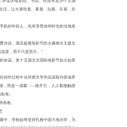
日，怀柔区电影院、书店、民宿等近20个主场
百姓生活，让大家吃着、看着、玩着、乐着，共
手机的年轻人，也有享受休闲时光的当地老
人曹冰说，酒店趁着电影节的火爆推出主题文
温度，而不只是照片。”
的余温。第十五届北京国际电影节如火如荼
。
在创作过程中从经典文学作品汲取内容滋养
墙，而是一扇窗——推开它，人人都能触摸
的歌单。
绣画卷。
态
发展中，学校始终坚持扎根中国大地办学，为