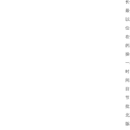
长
最
以
位
在
的
操
一
时
间
目
节
批
北
版