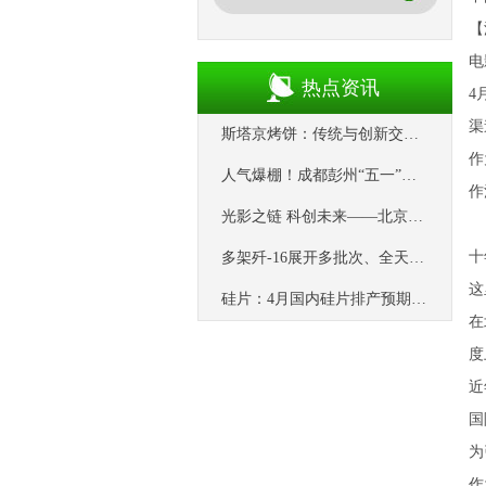
【
电
热点资讯
4
渠
斯塔京烤饼：传统与创新交织的美食新篇_衢州_美味_现代科技
作
人气爆棚！成都彭州“五一”假期超50家精品民宿满房
作
光影之链 科创未来——北京怀柔建设国际影视高地的创新密码
十
多架歼-16展开多批次、全天候、高强度的空中加油训练
这
硅片：4月国内硅片排产预期达60GW以上
在
度
近
国
为
作