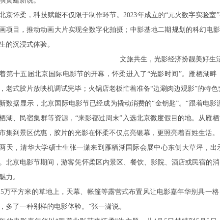
演黄建新说。
北京怀柔，科技赋能不仅限于制作环节。2023年成立的“元火数字实验
画项目，推动动画大片实现全数字化拍摄；中影基地二期规划的科幻电影
生的沉浸式体验。
文旅共生，光影经济扮靓美好生
着第十五届北京国际电影节的开幕，怀柔进入了“光影时间”。雁栖湖畔
，老式胶片放映机调试完毕；火锅店老板忙着准备“边涮肉边观影”的特色
新数据显示，北京国际电影节已经成为撬动消费的“金钥匙”。“跟着电影
栖湖、民宿集群等资源，“来影都过周末”入选北京微度假目的地。从雁
市集到景区优惠，胶片的光影在怀柔不仅点亮银幕，更照亮着百姓生活。
两天，清华大学硕士生张一潇来到雁栖湖国际会展中心东侧大草坪，出
。北京电影节期间，游客凭怀柔区内景区、餐饮、影院、酒店或民宿的消
魅力。
3.5万平方米的草地上，天幕、帐篷等露营式布置风让电影嘉年华别具一
，多了一种别样的电影体验。”张一潇说。