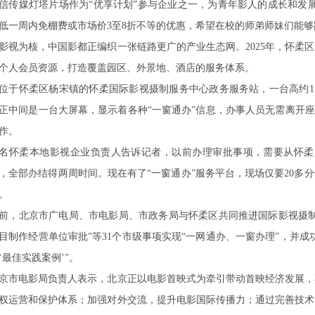
信传媒灯塔片场作为“优享计划”参与企业之一，为青年影人的成长和发
低一周内免棚费或市场价3至8折不等的优惠，希望在校的师弟师妹们能够
影视为核，中国影都正编织一张链路更广的产业生态网。2025年，怀柔区
个人会员资源，打造覆盖园区、外景地、酒店的服务体系。
位于怀柔区杨宋镇的怀柔国际影视摄制服务中心政务服务站，一台高约1
正中间是一台大屏幕，显示着各种“一窗通办”信息，办事人员无需离开座
作。
名怀柔本地影视企业负责人告诉记者，以前办理审批事项，需要从怀柔
，全部办结得两周时间。现在有了“一窗通办”服务平台，现场仅要20多
。
前，北京市广电局、市电影局、市政务局与怀柔区共同推进国际影视摄制
目制作经营单位审批”等31个市级事项实现“一网通办、一窗办理”，并
‘最佳实践案例’”。
京市电影局负责人表示，北京正以电影首映式为牵引带动首映经济发展，
权运营和保护体系；加强对外交流，提升电影国际传播力；通过完善技术