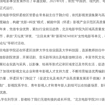
国电影事业发展作出了卓越贡献。2021年9月，依照“中国的、现代的
正式运行。
京电影学院怀柔校区管委会常务副主任于翾介绍，依托影视资源集聚与高
度融合，构建“光影+科技”模式，赋能中国（怀柔）影视产业示范区高质
年来，凭借专业优势，紧扣行业前沿趋势，北京电影学院为区域高质量发
节，承担“天坛奖”评奖、“注目未来”和“新荷NEWHER”女性电影等单元，
论坛”等研讨活动。
京电影学院还在怀柔区挂牌大学生创业园及大学科技园，选派教师担任中
放影剧院资源，开展话剧、音乐剧等演出及电影放映活动，丰富市民文化
展社会实践与采风，以影像、绘画等形式记录区域变迁及市民生活，促进
了加强对影视文化企业和青年影视人才支持力度，不断培育输送优秀编剧
力量，怀柔区专门制定了《促进文化及相关产业高质量发展若干措施》并
划”，影视院系学生、青年影视人才和青年影人剧组可以在拍摄场景、影
优惠。
从学生到导演，影都给了我们无缝衔接的成长环境。”北京电影学院201