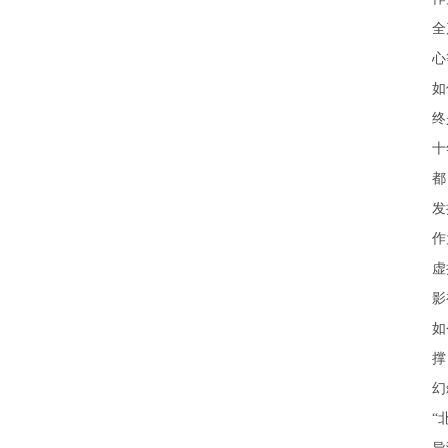
全
心
如
终
十
都
发
作
虚
影
如
撑
幻
“