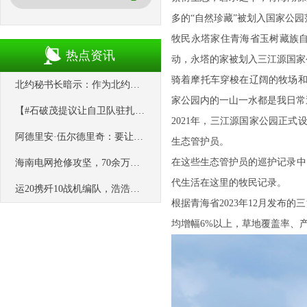
多的“自然珍藏”被划入国家公
牧民永塔家住青海省玉树藏族自
热点资讯
动，永塔的家被划入三江源国家
骑着摩托车穿梭在辽阔的牧场和
北约秘书长暗示：作为北约国家，土耳其不应该参与中巴关于乌克兰的和平倡议
家公园内的一山一水都是我日常
【#石破茂提议让自卫队驻扎关岛#】据《日本经济新闻》9月29日报道，
2021年，三江源国家公园正式
阿德里安·伍尔德里奇：要让美国大学“再次伟大”，必须平衡这四项原则
生态管护员。
在这些生态管护员的巡护记录中
海南电网抢修攻坚，70余万户等待电力恢复
代生活在这里的牧民记录。
运20携歼10战机编队，浩浩荡荡飞过埃及金字塔。这一刻，海外华人真的
根据青海省2023年12月发
均增幅6%以上，草地覆盖率、产