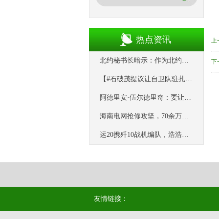
热点资讯
上
北约秘书长暗示：作为北约国家，土耳其不应该参与中巴关于乌克兰的和平倡议
下
【#石破茂提议让自卫队驻扎关岛#】据《日本经济新闻》9月29日报道，
阿德里安·伍尔德里奇：要让美国大学“再次伟大”，必须平衡这四项原则
海南电网抢修攻坚，70余万户等待电力恢复
运20携歼10战机编队，浩浩荡荡飞过埃及金字塔。这一刻，海外华人真的
友情链接：