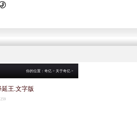
你的位置：
奇亿
>
关于奇亿
>
].释延王.文字版
259