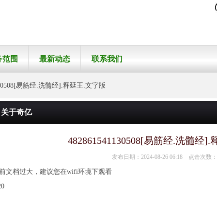
务范围
最新动态
联系我们
130508[易筋经.洗髓经].释延王.文字版
关于奇亿
482861541130508[易筋经.洗髓经
发布日期：2024-08-26 06:18 点击次数：
前文档过大，建议您在wifi环境下观看
20